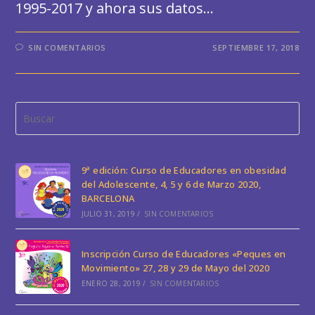
1995-2017 y ahora sus datos…
SIN COMENTARIOS
SEPTIEMBRE 17, 2018
Pul
Esc
par
cer
9ª edición: Curso de Educadores en obesidad
el
del Adolescente, 4, 5 y 6 de Marzo 2020,
pan
BARCELONA
JULIO 31, 2019
/
SIN COMENTARIOS
de
bús
Inscripción Curso de Educadores «Peques en
Movimiento» 27, 28 y 29 de Mayo del 2020
ENERO 28, 2019
/
SIN COMENTARIOS