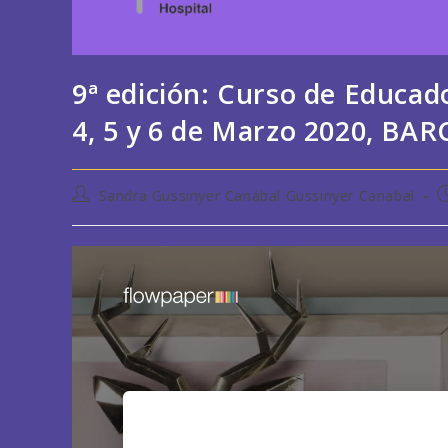
9ª edición: Curso de Educad
4, 5 y 6 de Marzo 2020, B
Autor
P
Sandra Gussinyer Canabal Gussinyer Canabal
de
d
la
l
entrada:
e