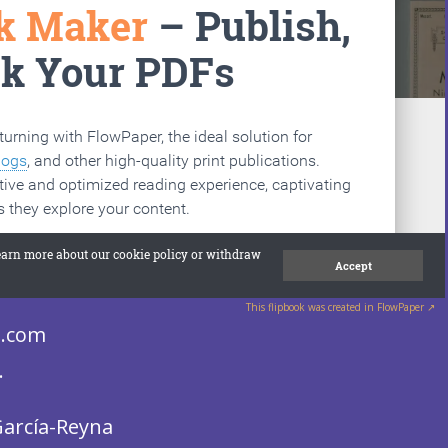
This flipbook was created in FlowPaper ↗
.com
.
García-Reyna