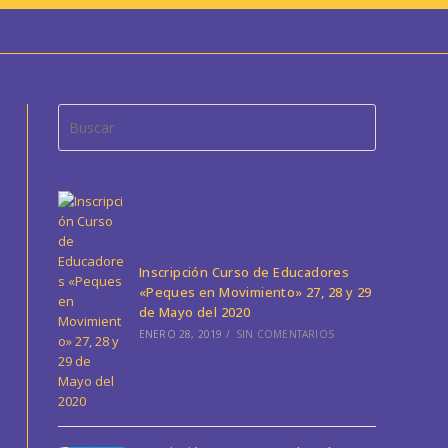
Pulsa
Escape
para
cerrar
el
panel
de
Inscripción Curso de Educadores
búsqueda.
«Peques en Movimiento» 27, 28 y 29
de Mayo del 2020
ENERO 28, 2019
/
SIN COMENTARIOS