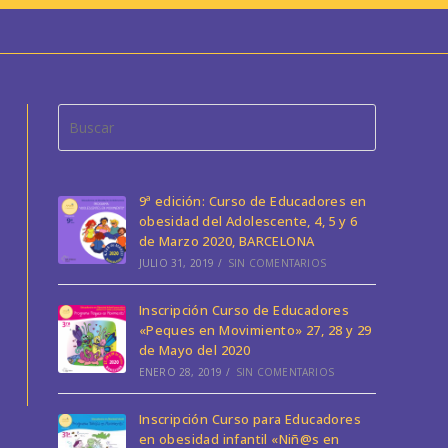
Pulsa
Escape
para
cerrar
9ª edición: Curso de Educadores en
el
obesidad del Adolescente, 4, 5 y 6
panel
de Marzo 2020, BARCELONA
JULIO 31, 2019
/
SIN COMENTARIOS
de
búsqueda.
Inscripción Curso de Educadores
«Peques en Movimiento» 27, 28 y 29
de Mayo del 2020
ENERO 28, 2019
/
SIN COMENTARIOS
Inscripción Curso para Educadores
en obesidad infantil «Niñ@s en