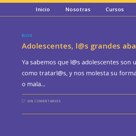
Ir
Inicio
Nosotras
Cursos
al
contenido
BLOG
Adolescentes, l@s grandes a
Ya sabemos que l@s adolescentes son u
como tratarl@s, y nos molesta su forma
o mala…
SIN COMENTARIOS