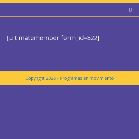
Ir
al
contenido
[ultimatemember form_id=822]
Copyright 2026 - Programas en movimiento